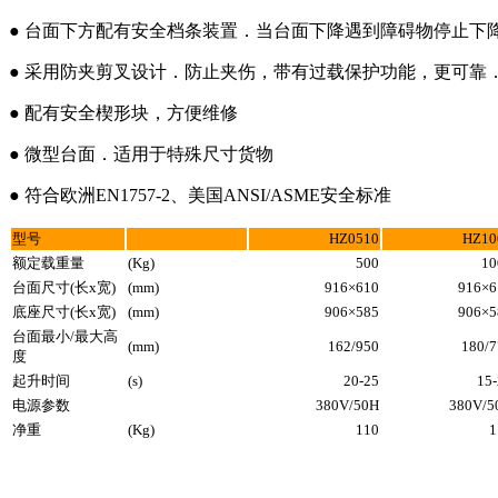
● 台面下方配有安全档条装置．当台面下降遇到障碍物停止下
● 采用防夹剪叉设计．防止夹伤，带有过载保护功能，更可靠
● 配有安全楔形块，方便维修
● 微型台面．适用于特殊尺寸货物
● 符合欧洲EN1757-2、美国ANSI/ASME安全标准
型号
HZ0510
HZ10
额定载重量
(Kg)
500
10
台面尺寸
(
长
x
宽
)
(mm)
916×610
916×6
底座尺寸
(
长
x
宽
)
(mm)
906×585
906×5
台面最小
/
最大高
(mm)
162/950
180/7
度
起升时间
(s)
20-25
15
电源参数
380V/50H
380V/5
净重
(Kg)
110
1