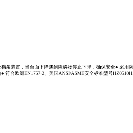
安全档条装置．当台面下降遇到障碍物停止下降．确保安全● 采
EN1757-2、美国ANSI/ASME安全标准型号HZ0510HZ10