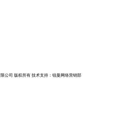
无锡锐曼机械有限公司 版权所有 技术支持：锐曼网络营销部