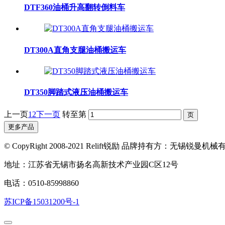
DTF360油桶升高翻转倒料车
DT300A直角支腿油桶搬运车
DT350脚踏式液压油桶搬运车
上一页
1
2
下一页
转至第
更多产品
© CopyRight 2008-2021 Relift锐励 品牌持有方：
地址：江苏省无锡市扬名高新技术产业园C区12号
电话：0510-85998860
苏ICP备15031200号-1