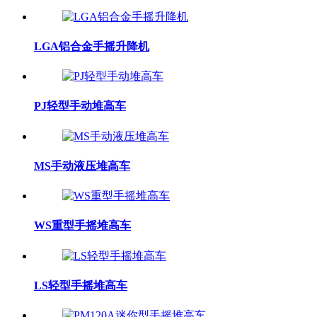
LGA铝合金手摇升降机
PJ轻型手动堆高车
MS手动液压堆高车
WS重型手摇堆高车
LS轻型手摇堆高车