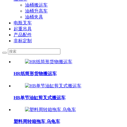
油桶搬运车
油桶升高车
油桶夹具
电瓶叉车
起重吊具
产品配件
非标定制
HR纸筒形货物搬运车
HB单节油缸剪叉式搬运车
塑料周转箱拖车 乌龟车